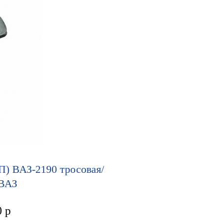
П) ВАЗ-2190 тросовая/
 ВАЗ
0
р