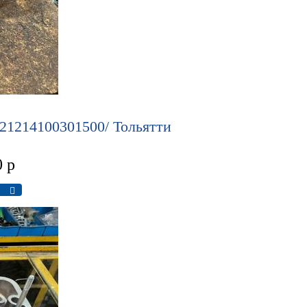
 21214100301500/ Тольятти
0
р